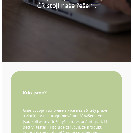
ČR stojí naše řešení.
Kdo jsme?
Jsme vývojáři software s více než 25 lety praxe
a zkušeností s programováním. V našem týmu
jsou softwaroví inženýři, profesionální grafici i
pečliví testeři. Tito lidé zaručují, že produkt,
který zákazníkovi dodáme, má potřebnou