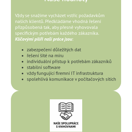
Vždy se snažíme vycházet vstříc požadavkům
našich klientů. Předkládáme vhodná řešení
přizpůsobená tak, aby přesně vyhovovala
specifickým potřebám každého zákazníka.
Klíčovými pilíři naší práce jsou
:
zabezpečení důležitých dat
řešení šité na míru
individuální přístup k potřebám zákazníků
stabilní software
vždy fungující firemní IT infrastruktura
spolehlivá komunikace v počítačových sítích